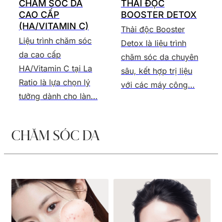
CHĂM SÓC DA
THẢI ĐỘC
CAO CẤP
BOOSTER DETOX
(HA/VITAMIN C)
Thải độc Booster
Liệu trình chăm sóc
Detox là liệu trình
da cao cấp
chăm sóc da chuyên
HA/Vitamin C tại La
sâu, kết hợp trị liệu
Ratio là lựa chọn lý
với các máy công…
tưởng dành cho làn…
CHĂM SÓC DA