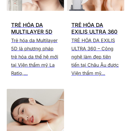
TRẺ HÓA DA
TRẺ HÓA DA
MULTILAYER 5D
EXILIS ULTRA 360
Trẻ hóa da Multilayer
TRẺ HÓA DA EXILIS
5D là phương pháp
ULTRA 360 – Công
trẻ hóa da thế hệ mới
nghệ làm đẹp tiên
tại Viện thẩm mỹ La
tiến tại Châu Âu được
Ratio,…
Viện thẩm mỹ…