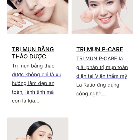
TRỊ MỤN BẰNG
TRỊ MỤN P-CARE
THẢO DƯỢC
TRỊ MỤN P-CARE là
Trị mụn bằng thảo
giải pháp trị mụn toàn
dược không chỉ là xu
diện tại Viện thẩm mỹ
hướng làm đẹp an
La Ratio ứng dụng
toàn, lành tính mà
công nghệ…
còn là lựa…