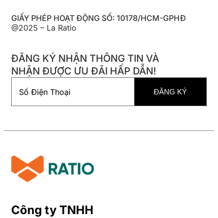
GIẤY PHÉP HOẠT ĐỘNG SỐ: 10178/HCM-GPHĐ
@2025 – La Ratio
ĐĂNG KÝ NHẬN THÔNG TIN VÀ
NHẬN ĐƯỢC ƯU ĐÃI HẤP DẪN!
Công ty TNHH