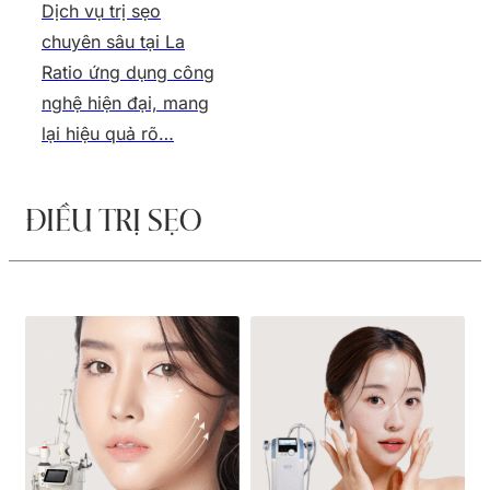
Dịch vụ trị sẹo
chuyên sâu tại La
Ratio ứng dụng công
nghệ hiện đại, mang
lại hiệu quả rõ…
ĐIỀU TRỊ SẸO