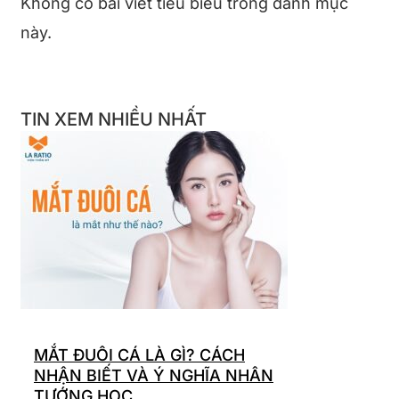
Không có bài viết tiêu biểu trong danh mục
này.
TIN XEM NHIỀU NHẤT
MẮT ĐUÔI CÁ LÀ GÌ? CÁCH
NHẬN BIẾT VÀ Ý NGHĨA NHÂN
TƯỚNG HỌC