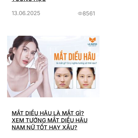
13.06.2025
8561
MẮT DIỀU HÂU LÀ MẮT GÌ?
XEM TƯỚNG MẮT DIỀU HÂU
NAM NỮ TỐT HAY XẤU?