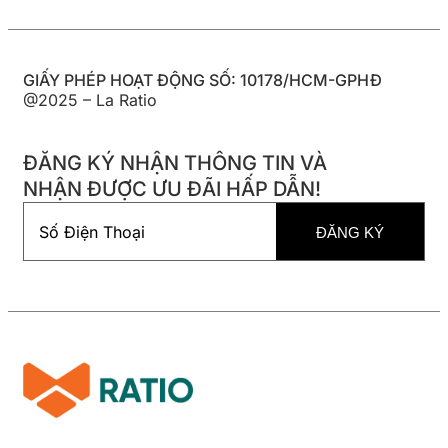
GIẤY PHÉP HOẠT ĐỘNG SỐ: 10178/HCM-GPHĐ
@2025 – La Ratio
ĐĂNG KÝ NHẬN THÔNG TIN VÀ
NHẬN ĐƯỢC ƯU ĐÃI HẤP DẪN!