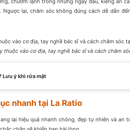
ơng, chườm lạnh trong những ngày đầu, kiêng ăn c
n. Ngược lại, chăm sóc không đúng cách dễ dẫn đế
ùy thuộc vào cơ địa, tay nghề bác sĩ và cách chăm só
 Lưu ý khi rửa mặt
hục nhanh tại La Ratio
g lại hiệu quả nhanh chóng, đẹp tự nhiên và an to
chắc chắn sẽ khiến bạn hài lòng.