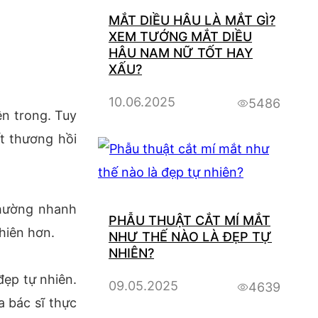
MẮT DIỀU HÂU LÀ MẮT GÌ?
XEM TƯỚNG MẮT DIỀU
HÂU NAM NỮ TỐT HAY
XẤU?
10.06.2025
5486
ên trong. Tuy
t thương hồi
thường nhanh
PHẪU THUẬT CẮT MÍ MẮT
hiên hơn.
NHƯ THẾ NÀO LÀ ĐẸP TỰ
NHIÊN?
đẹp tự nhiên.
09.05.2025
4639
a bác sĩ thực