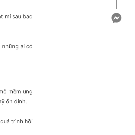
ắt mí sau bao
, những ai có
g mô mềm ung
mỹ ổn định.
quá trình hồi