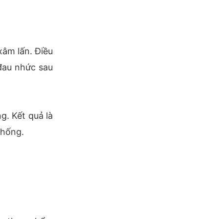
xâm lấn. Điều
 đau nhức sau
g. Kết quả là
thống.