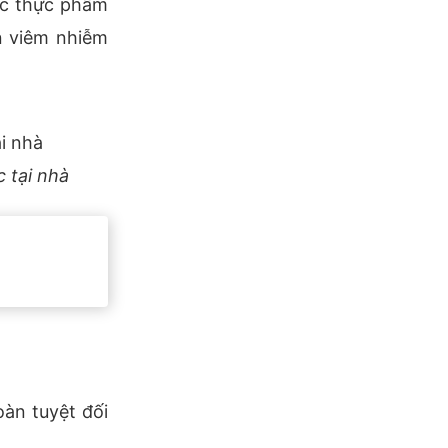
ác thực phẩm
n viêm nhiễm
c tại nhà
àn tuyệt đối