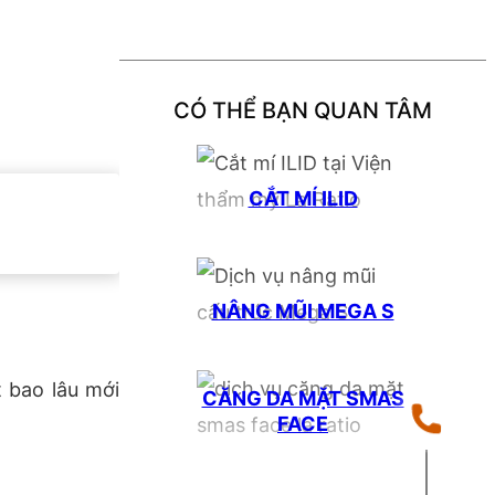
CÓ THỂ BẠN QUAN TÂM
CẮT MÍ ILID
NÂNG MŨI MEGA S
 bao lâu mới
CĂNG DA MẶT SMAS
FACE