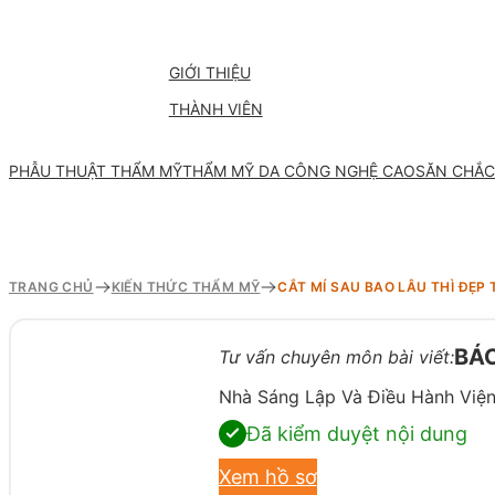
GIỚI THIỆU
THÀNH VIÊN
PHẪU THUẬT THẨM MỸ
THẨM MỸ DA CÔNG NGHỆ CAO
SĂN CHẮC
TRANG CHỦ
KIẾN THỨC THẨM MỸ
CẮT MÍ SAU BAO LÂU THÌ ĐẸP 
»
»
BÁC
Tư vấn chuyên môn bài viết:
Nhà Sáng Lập Và Điều Hành Viện
Đã kiểm duyệt nội dung
Xem hồ sơ