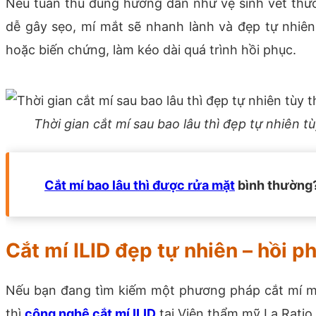
Nếu tuân thủ đúng hướng dẫn như vệ sinh vết thư
dễ gây sẹo, mí mắt sẽ nhanh lành và đẹp tự nhiê
hoặc biến chứng, làm kéo dài quá trình hồi phục.
Thời gian cắt mí sau bao lâu thì đẹp tự nhiên t
Cắt mí bao lâu thì được rửa mặt
bình thường?
Cắt mí ILID đẹp tự nhiên – hồi p
Nếu bạn đang tìm kiếm một phương pháp cắt mí man
thì
công nghệ cắt mí ILID
tại Viện thẩm mỹ La Ratio 