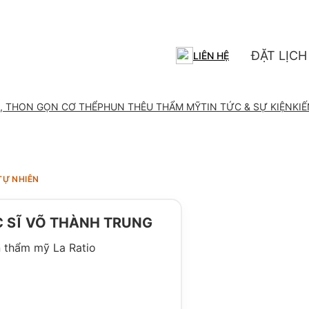
ĐẶT LỊCH
LIÊN HỆ
, THON GỌN CƠ THỂ
PHUN THÊU THẨM MỸ
TIN TỨC & SỰ KIỆN
KI
TỰ NHIÊN
 SĨ VÕ THÀNH TRUNG
 thẩm mỹ La Ratio