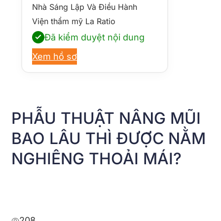
Nhà Sáng Lập Và Điều Hành
Viện thẩm mỹ La Ratio
Đã kiểm duyệt nội dung
Xem hồ sơ
PHẪU THUẬT NÂNG MŨI
BAO LÂU THÌ ĐƯỢC NẰM
NGHIÊNG THOẢI MÁI?
208