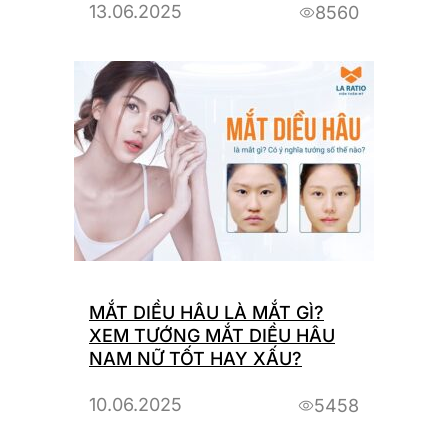
13.06.2025
8560
MẮT DIỀU HÂU LÀ MẮT GÌ?
XEM TƯỚNG MẮT DIỀU HÂU
NAM NỮ TỐT HAY XẤU?
10.06.2025
5458