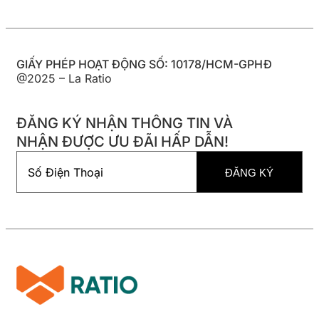
GIẤY PHÉP HOẠT ĐỘNG SỐ: 10178/HCM-GPHĐ
@2025 – La Ratio
ĐĂNG KÝ NHẬN THÔNG TIN VÀ
NHẬN ĐƯỢC ƯU ĐÃI HẤP DẪN!