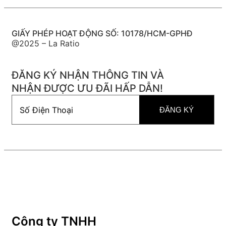
GIẤY PHÉP HOẠT ĐỘNG SỐ: 10178/HCM-GPHĐ
@2025 – La Ratio
ĐĂNG KÝ NHẬN THÔNG TIN VÀ
NHẬN ĐƯỢC ƯU ĐÃI HẤP DẪN!
Công ty TNHH