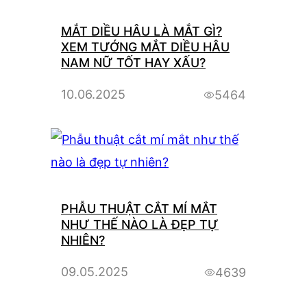
MẮT DIỀU HÂU LÀ MẮT GÌ?
XEM TƯỚNG MẮT DIỀU HÂU
NAM NỮ TỐT HAY XẤU?
10.06.2025
5464
PHẪU THUẬT CẮT MÍ MẮT
NHƯ THẾ NÀO LÀ ĐẸP TỰ
NHIÊN?
09.05.2025
4639